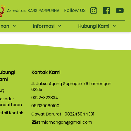
Follow US:
Akreditasi KARS PARIPURNA
anan
Informasi
Hubungi Kami
ubungi
Kontak Kami
ami
Jl. Jaksa Agung Suprapto 76 Lamongan
62215
AQ
0322-322834
rosedur
endaftaran
081330080100
etail Kontak
Gawat Darurat : 082245044331
rsmlamongan@gmail.com