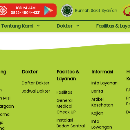
IGD 24 JAM
Rumah Sakit Syari'ah
0822-4504-4331
Tentang Kami
Dokter
Fasilitas & Lay
ang
Dokter
Fasilitas &
Informasi
H
Layanan
K
Daftar Dokter
Info Layanan
h
F
Jadwal Dokter
Berita
Fasilitas
n Misi
P
Artikel
General
P
Kesehatan
argaan
Medical
Check UP
D
Kajian
 Sama
Instalasi
Info
ga
Bedah Sentral
Lowongan
na